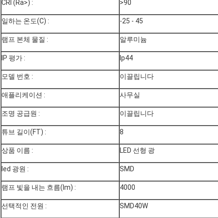
CRI (Ra>) :
>90
일하는 온도(C) :
-25 - 45
램프 본체 물질 :
알루미늄
IP 평가 :
Ip44
모델 번호 :
이끌립니다
애플리케이션 :
사무실
조명 공급원 :
이끌립니다
튜브 길이(FT) :
8
상품 이름 :
LED 선형 광
led 광원 :
SMD
램프 빛을 내는 흐름(lm) :
4000
선택적인 전원 :
SMD40W