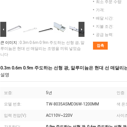
최소 주문 수량:
가격:
배달 시간:
지불 조건:
공급 능력:
큰 이미지 :
0.3m 0.6m 0.9m 주도하는 선형 광, 알
접촉
루미늄은 현대 선 매달리는 조명을 끼워 넣었습
니다
0.3m 0.6m 0.9m 주도하는 선형 광, 알루미늄은 현대 선 매
설명
보증:
5년
인증:
모델 번호:
TW-8035ASMD36W-1200MM
색 온도
입력 전압(V):
AC110V~220V
사이즈
강조하다:
0.9m 주도하는 선형 광
,
0.6m 주도하는 선형 광