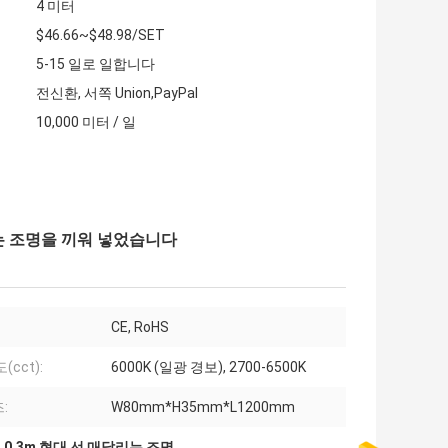
4 미터
$46.66~$48.98/SET
5-15 일로 일합니다
전신환, 서쪽 Union,PayPal
10,000 미터 / 일
달리는 조명을 끼워 넣었습니다
CE, RoHS
(cct):
6000K (일광 경보), 2700-6500K
:
W80mm*H35mm*L1200mm
,
0.3m 현대 선 매달리는 조명