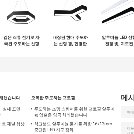
검은 직류 전기로 자
내장된 현대 주도하
알루미늄 LED 선
극된 주도하는 선형
는 선형 광, 현명한
천장 빛, 지도된
광, 알루미늄은 자
주도하는 작업등
20W 40W 8개 발
기를 띤 주도하는 트
0.9m 1.2m 1.5m
형
랙 라이트를 휴회를
명했습니다
메
탑재했습니다
오목한 주도하는 프로필
대 실내 표면
주도하는 조명 스퀘어를 위한 프로필 알루미
m
늄 압출은 양극 처리했습니다
이트 채널 형상
석고보드 알루미늄 물자를 위한 16x12mm
중단된 LED 지구 점화