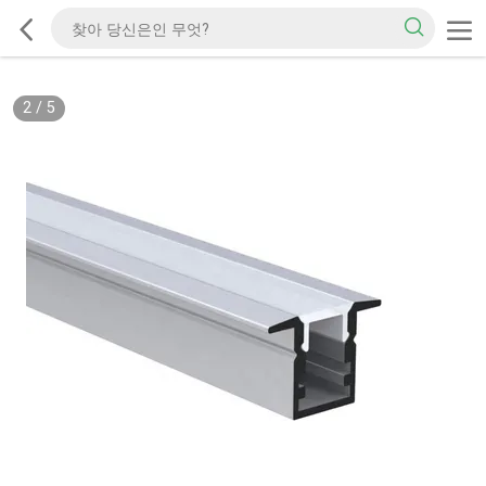
2
/
5