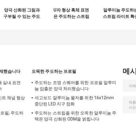
양극 산화된 그림과
U자 형상 흑체 표면
알루미늄 주도하
구부릴 수 있는 주도
은 주도하는 스트립
스트립 라이트 확
하는 스트립 라이트
에 쓸 주도하는 프로
기, 체육관 상영
알루미늄 프로파일
필 알루미늄 합금 재
을 위한 표면 부
을 보내세요
질을 탑재했습니다
LED 구축
메
탑재했습니다
오목한 주도하는 프로필
대 실내 표면
주도하는 조명 스퀘어를 위한 프로필 알루미
m
늄 압출은 양극 처리했습니다
이트 채널 형상
석고보드 알루미늄 물자를 위한 16x12mm
중단된 LED 지구 점화
프로필, 주도하
주도하는 스트립을 위한 오목한 알루미늄 주
택은 양극 산화된 ODM을 밝힙니다