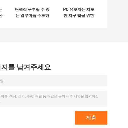
는
탄력적 구부릴 수 있
PC 유포자는 지도
산
는 알루미늄 주도하
한 지구 빛을 위한
관
는 프로필, 구축 표
표면에 의하여 거치
착
면 부착 LED 채널
된 알루미늄에 의하
여 지도된 단면도를
서리로 덥었습니다
시지를 남겨주세요