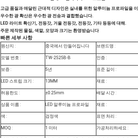
고급 품질과 매달린 근대적 디자인은 실내를 위한 알루미늄 프로파일을 
우수한 광 확산은 우수한 광 전송과 결합했습니다.
LED 라이트 확산기, 전등갓, 거울 전등갓, 전등갓, 기타 등등에 대해.
주문 제작된 물질, 색깔, 모양과 크기는 환영받습니다
빠른 세부 사항
원산지 :
중국에서 만들어집니다
브랜드명 :
모델 번호 :
TW-2525B-B
인증 :
보증 :
5년
표준 길이 :
LED 스트립 크기 :
13MM
재료 :
허용한도 :
±0.25mm
배달 시간 :
상품 이름 :
LED 알루미늄 프로파일
재료 :
색 :
검정색
표면 처리 :
MOQ :
1 미터
가공처리하세요 :