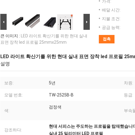
가격:
배달 시간:
지불 조건:
공급 능력:
큰 이미지 :
LED 라이트 확산기를 위한 현대 실내
접촉
표면 장착 led 프로필 25mmx25mm
LED 라이트 확산기를 위한 현대 실내 표면 장착 led 프로필 25m
설명
보증:
5년
차원:
모델 번호:
TW-2525B-B
등급:
검정색
색:
부속물
현대 서피스는 주도하는 프로필을 탑재했습니
강조하다:
실내 25 밀리미터 LED 프로필