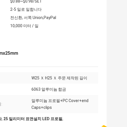
$0.88~$0.98/SET
2-5 일로 일합니다
전신환, 서쪽 Union,PayPal
10,000 미터 / 일
mx25mm
W25 Ｘ H25 Ｘ 주문 제작된 길이
6063 알루미늄 합금
알루미늄 프로필+PC Cover+end
:
Caps+clips
다
,
25 밀리미터 표면설치 LED 프로필
,