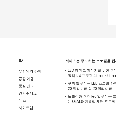
약
서피스는 주도하는 프로필을 
LED 라이트 확산기를 위한 현
우리에 대하여
장착 led 프로필 25mmx25m
공장 여행
구축 알루미늄 LED 스트립 라
품질 관리
20 밀리미터 Ｘ 20 밀리미터
연락주세요
돌출성형 장착 led 알루미늄 
뉴스
는 OEM과 탄력적 계단 프로필
사이트맵