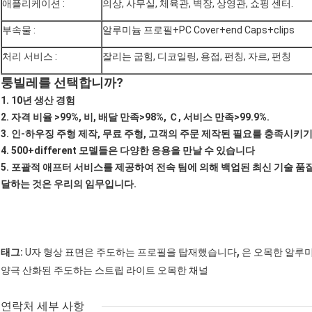
애플리케이션 :
의상, 사무실, 체육관, 벽장, 상영관, 쇼핑 센터.
부속물 :
알루미늄 프로필+PC Cover+end Caps+clips
처리 서비스 :
잘리는 굽힘, 디코일링, 용접, 펀칭, 자르, 펀칭
퉁빌레를 선택합니까?
1. 10년 생산 경험
2. 자격 비율 >99%, 비, 배달 만족>98%, Ｃ, 서비스 만족>99.9%.
3. 인-하우징 주형 제작, 무료 주형, 고객의 주문 제작된 필요를 충족시키
4. 500+different 모델들은 다양한 응용을 만날 수 있습니다
5. 포괄적 애프터 서비스를 제공하여 전속 팀에 의해 백업된 최신 기술 품질
달하는 것은 우리의 임무입니다.
,
태그:
U자 형상 표면은 주도하는 프로필을 탑재했습니다
은 오목한 알루
양극 산화된 주도하는 스트립 라이트 오목한 채널
연락처 세부 사항