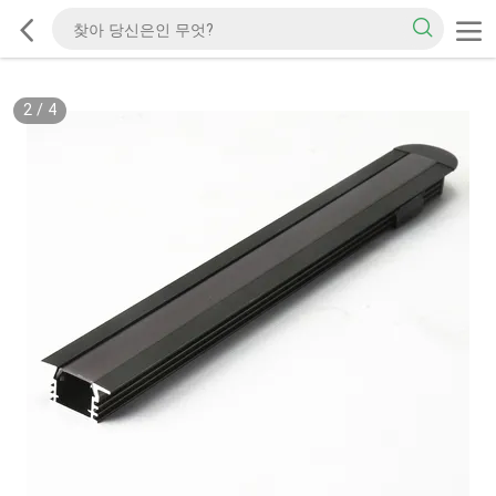
2
/
4