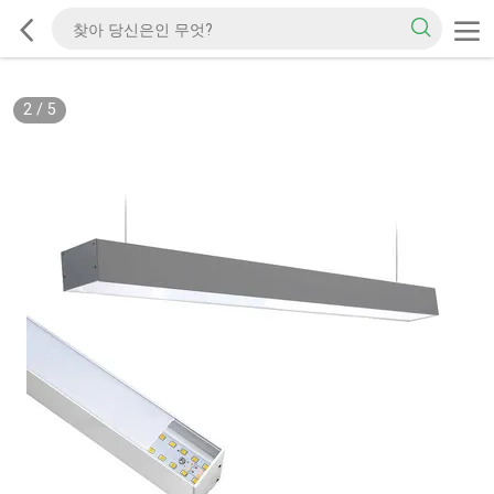
2
/
5