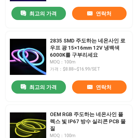
최고의 가격
연락처
2835 SMD 주도하는 네온사인 로
우프 광 15×16mm 12V 냉백색
6000K를 구부리세요
MOQ：100m
가격：$8.88~$16.99/SET
최고의 가격
연락처
집
OEM RGB 주도하는 네온사인 플
제품
렉스 빛 IP67 방수 실리콘 PCB 물
질
우리에 대하여
MOQ：100m