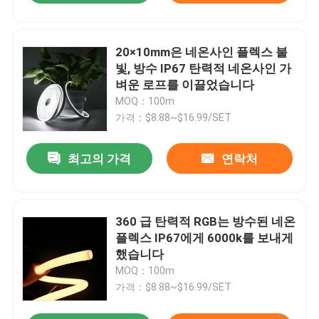
20×10mm은 네온사인 플렉스 불
빛, 방수 IP67 탄력적 네온사인 가
벼운 로프를 이끌었습니다
MOQ：100m
가격：$8.88~$16.99/SET
최고의 가격
연락처
360 급 탄력적 RGB는 방수된 네온
플렉스 IP67에게 6000k를 보내게
했습니다
MOQ：100m
가격：$8.88~$16.99/SET