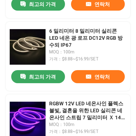
최고의 가격
연락처
6 밀리미터 8 밀리미터 실리콘
LED 네온 광 로프 DC12V RGB 방
수되 IP67
MOQ：100m
가격：$8.88~$16.99/SET
최고의 가격
연락처
RGBW 12V LED 네온사인 플렉스
불빛, 결혼을 위한 LED 실리콘 네
온사인 스트립 7 밀리미터 Ｘ 14
밀리미터
MOQ：100m
가격：$8.88~$16.99/SET