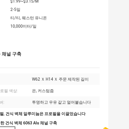
$1.99~$3.15/M
2-5일
티/티, 웨스턴 유니온
10,000미터/일
 채널 구축
W62 Ｘ H14 Ｘ 주문 제작된 길이
프로필 색상:
은, 커스텀즘
버:
투명하고 우유 같고 얼어붙습니다
로필
,
건식 벽체 알루미늄은 프로필을 이끌었습니다
건식 벽체 6063 Alu 채널 구축