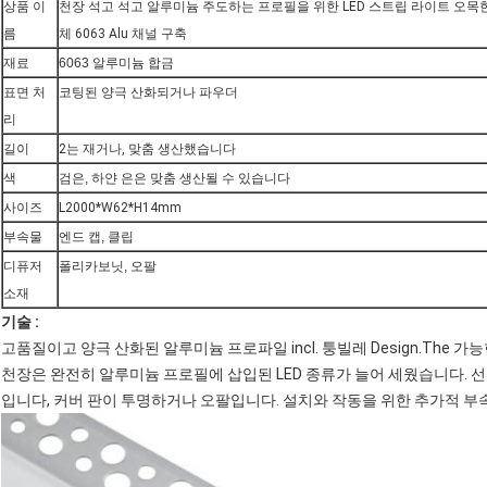
상품 이
천장 석고 석고 알루미늄 주도하는 프로필을 위한 LED 스트립 라이트 오목
름
체 6063 Alu 채널 구축
재료
6063 알루미늄 합금
표면 처
코팅된 양극 산화되거나 파우더
리
길이
2는 재거나, 맞춤 생산했습니다
색
검은, 하얀 은은 맞춤 생산될 수 있습니다
사이즈
L2000*W62*H14mm
부속물
엔드 캡, 클립
디퓨저
폴리카보닛, 오팔
소재
기술 :
고품질이고 양극 산화된 알루미늄 프로파일 incl. 퉁빌레 Design.The 
천장은 완전히 알루미늄 프로필에 삽입된 LED 종류가 늘어 세웠습니다. 
입니다, 커버 판이 투명하거나 오팔입니다. 설치와 작동을 위한 추가적 부