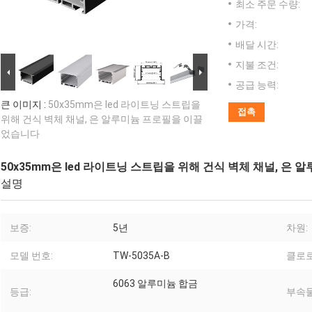
최소 주문 수량:
가격:
배달 시간:
지불 조건:
공급 능력:
큰 이미지 :
50x35mm은 led 라이트닝 스트립을
접촉
위해 건식 벽체 채널, 은 알루미늄 프로필을 이끌
었습니다
50x35mm은 led 라이트닝 스트립을 위해 건식 벽체 채널, 
설명
보증:
5년
차원:
모델 번호:
TW-5035A-B
클로로
6063 알루미늄 합금
등급:
부속물