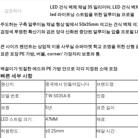
LED 건식 벽체 채널 35 밀리미터
,
LED 건식 벽
강조하다:
led 라이트닝 스트립을 위한 알루미늄 프로필
주도하는 구축 알루미늄 채널 형상 빛에서 50x35mm 석고는 건식 벽체
검정색 투명한 확산기와 검은 양극 산화된 중단된 알루미늄 압출 프로필 L
큰 사이즈 펜던트는 상업적 이용 사무실 슈퍼마켓 학교 조명을 위한 선형
표준 포장 PE 가방, 버블, corner/ 가장자리 보호와 통.
벽걸이가 빗질한 에드와 PE 가방 안으로 각각 지정된 소매 포장.
빠른 세부 사항
원산지 :
중국에서 만들어집니다
브랜드명 :
모델 번호 :
TW-5035A-B
인증 :
보증 :
5년
표준 길이 :
LED 스트립 크기 :
47MM
재료 :
허용한도 :
±0.25mm
배달 시간 :