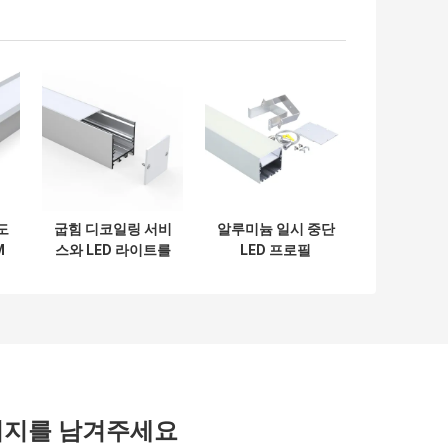
도
굽힘 디코일링 서비
알루미늄 일시 중단
M
스와 LED 라이트를
LED 프로필
일
위한 OEM 35 밀리
79*77mm 방열판
은
미터 알루미늄 프로
하우징 은색
다
파일
시지를 남겨주세요