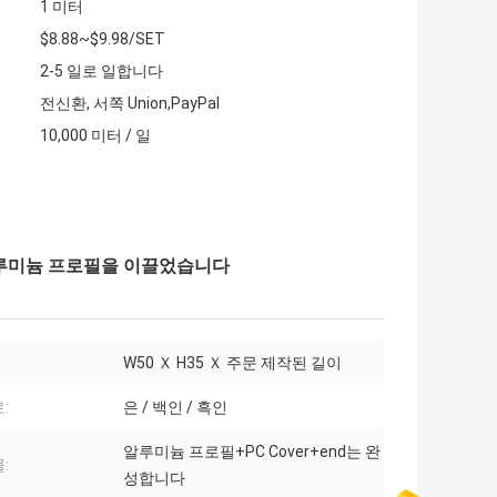
1 미터
$8.88~$9.98/SET
2-5 일로 일합니다
전신환, 서쪽 Union,PayPal
10,000 미터 / 일
은 알루미늄 프로필을 이끌었습니다
W50 Ｘ H35 Ｘ 주문 제작된 길이
:
은 / 백인 / 흑인
알루미늄 프로필+PC Cover+end는 완
:
성합니다