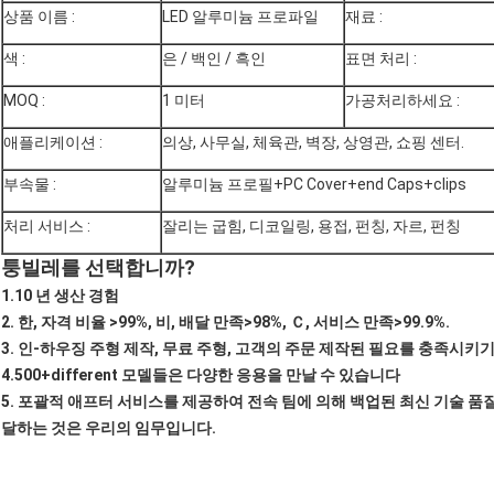
상품 이름 :
LED 알루미늄 프로파일
재료 :
색 :
은 / 백인 / 흑인
표면 처리 :
MOQ :
1 미터
가공처리하세요 :
애플리케이션 :
의상, 사무실, 체육관, 벽장, 상영관, 쇼핑 센터.
부속물 :
알루미늄 프로필+PC Cover+end Caps+clips
처리 서비스 :
잘리는 굽힘, 디코일링, 용접, 펀칭, 자르, 펀칭
퉁빌레를 선택합니까?
1.10 년 생산 경험
2. 한, 자격 비율 >99%, 비, 배달 만족>98%, Ｃ, 서비스 만족>99.9%.
3. 인-하우징 주형 제작, 무료 주형, 고객의 주문 제작된 필요를 충족시키
4.500+different 모델들은 다양한 응용을 만날 수 있습니다
5. 포괄적 애프터 서비스를 제공하여 전속 팀에 의해 백업된 최신 기술 품질
달하는 것은 우리의 임무입니다.