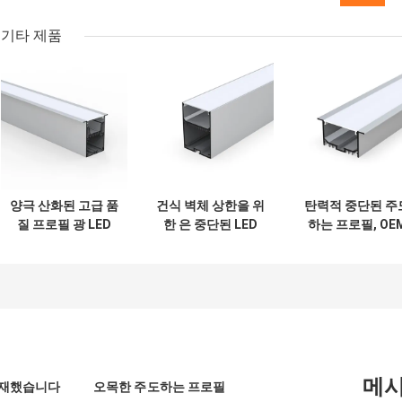
기타 제품
양극 산화된 고급 품
건식 벽체 상한을 위
탄력적 중단된 주
질 프로필 광 LED
한 은 중단된 LED
하는 프로필, OE
알루미늄, 실버 알
프로필 55 밀리미터
알루미늄 프로파
루미늄 채널 형상
Ｘ 70 밀리미터
은 스트립 라이트 
색을 이끌었습니
메
탑재했습니다
오목한 주도하는 프로필