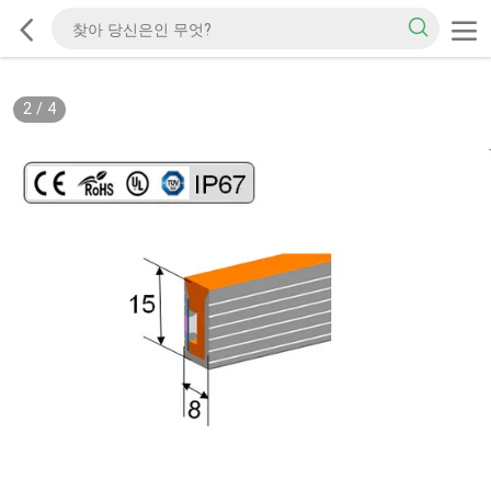
2
/
4