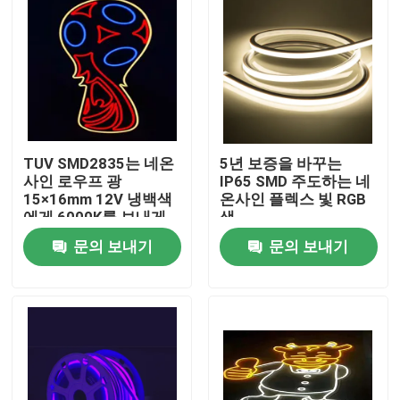
TUV SMD2835는 네온
5년 보증을 바꾸는
사인 로우프 광
IP65 SMD 주도하는 네
15×16mm 12V 냉백색
온사인 플렉스 빛 RGB
에게 6000K를 보내게
색
했습니다
문의 보내기
문의 보내기
집
제품
우리에 대하여