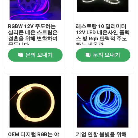
공장 여행
RGBW 12V 주도하는
레스토랑 10 밀리미터
실리콘 네온 스트립은
12V LED 네온사인 플렉
품질 관리
결혼을 위해 변화하여
스 빛 Rgb 탄력적 주도
물듭니다
하는 네온관
문의 보내기
문의 보내기
연락주세요
뉴스
서피스는 주도하는 프로필을 탑재했습니다
오목한 주도하는 프로필
OEM 디지털 RGB는 야
기업 연합 불빛을 위해
플라스터 보드는 프로필을 이끌었습니다