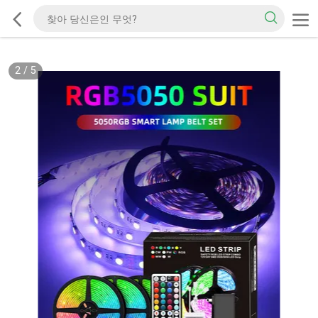
2
/
5