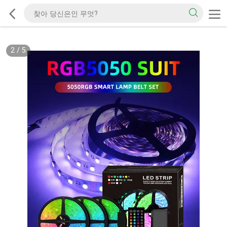
2
/
5