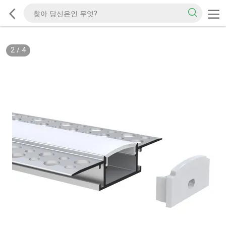
2
/
4