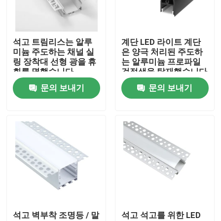
공장 여행
석고 트림리스는 알루
계단 LED 라이트 계단
미늄 주도하는 채널 실
은 양극 처리된 주도하
품질 관리
링 장착대 선형 광을 휴
는 알루미늄 프로파일
회를 명했습니다
검정색을 탑재했습니다
문의 보내기
문의 보내기
연락주세요
뉴스
서피스는 주도하는 프로필을 탑재했습니다
오목한 주도하는 프로필
석고 벽부착 조명등 / 말
석고 석고를 위한 LED
플라스터 보드는 프로필을 이끌었습니다